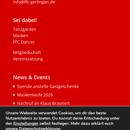
info@ffc-gerlingen.de
Sei dabei!
Tanzgarden
Masken
FFC Dancer
Mitgliedschaft
Vereinssatzung
News & Events
Spende anstelle Gastgeschenke
Maskentaufe 2026
Nachruf an Klaus Braunert
Unsere Webseite verwendet Cookies, um dir das beste
Nutzererlebnis zu bieten. Du kannst deine Entscheidung unter
den
Einstellungen
selbst festlegen. Mehr dazu erklärt euch
unsere
Datenschutzerklärung
.