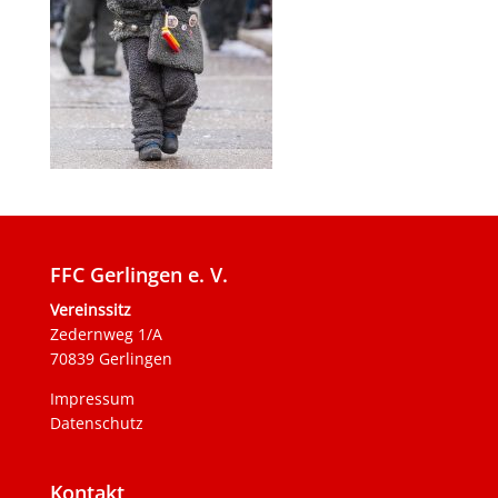
FFC Gerlingen e. V.
Vereinssitz
Zedernweg 1/A
70839 Gerlingen
Impressum
Datenschutz
Kontakt