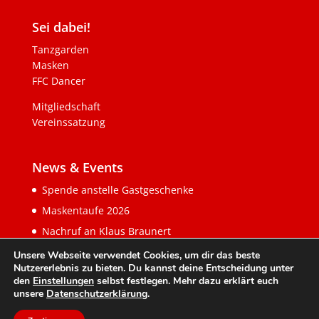
Sei dabei!
Tanzgarden
Masken
FFC Dancer
Mitgliedschaft
Vereinssatzung
News & Events
Spende anstelle Gastgeschenke
Maskentaufe 2026
Nachruf an Klaus Braunert
Unsere Webseite verwendet Cookies, um dir das beste
Nutzererlebnis zu bieten. Du kannst deine Entscheidung unter
den
Einstellungen
selbst festlegen. Mehr dazu erklärt euch
unsere
Datenschutzerklärung
.