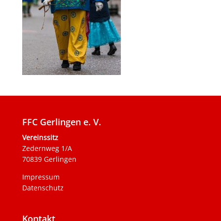
FFC Gerlingen e. V.
Vereinssitz
Zedernweg 1/A
70839 Gerlingen
Impressum
Datenschutz
Kontakt