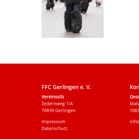
FFC Gerlingen e. V.
Kon
Vereinssitz
Gesc
Zedernweg 1/A
Mal
70839 Gerlingen
7083
Impressum
info
Datenschutz