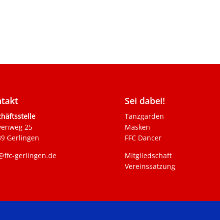
takt
Sei dabei!
häftsstelle
Tanzgarden
venweg 25
Masken
9 Gerlingen
FFC Dancer
@ffc-gerlingen.de
Mitgliedschaft
Vereinssatzung