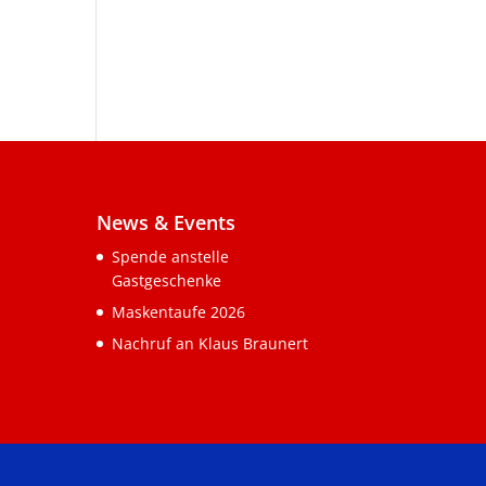
News & Events
Spende anstelle
Gastgeschenke
Maskentaufe 2026
Nachruf an Klaus Braunert