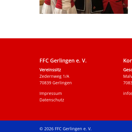
FFC Gerlingen e. V.
Kon
Vereinssitz
Gesc
Zedernweg 1/A
Mal
70839 Gerlingen
7083
Impressum
info
Datenschutz
© 2026 FFC Gerlingen e. V.