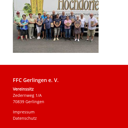
FFC Gerlingen e. V.
Vereinssitz
Zedernweg 1/A
70839 Gerlingen
Impressum
Datenschutz