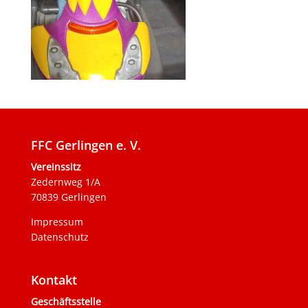
FFC Gerlingen e. V.
Vereinssitz
Zedernweg 1/A
70839 Gerlingen
Impressum
Datenschutz
Kontakt
Geschäftsstelle