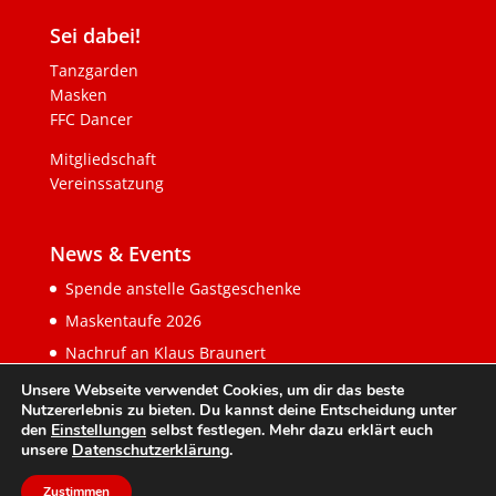
Sei dabei!
Tanzgarden
Masken
FFC Dancer
Mitgliedschaft
Vereinssatzung
News & Events
Spende anstelle Gastgeschenke
Maskentaufe 2026
Nachruf an Klaus Braunert
Unsere Webseite verwendet Cookies, um dir das beste
Nutzererlebnis zu bieten. Du kannst deine Entscheidung unter
den
Einstellungen
selbst festlegen. Mehr dazu erklärt euch
unsere
Datenschutzerklärung
.
Zustimmen