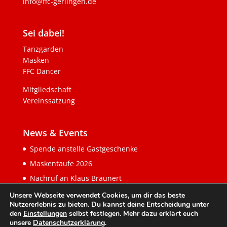
info@ffc-gerlingen.de
Sei dabei!
Tanzgarden
Masken
FFC Dancer
Mitgliedschaft
Vereinssatzung
News & Events
Spende anstelle Gastgeschenke
Maskentaufe 2026
Nachruf an Klaus Braunert
Unsere Webseite verwendet Cookies, um dir das beste
Nutzererlebnis zu bieten. Du kannst deine Entscheidung unter
den
Einstellungen
selbst festlegen. Mehr dazu erklärt euch
unsere
Datenschutzerklärung
.