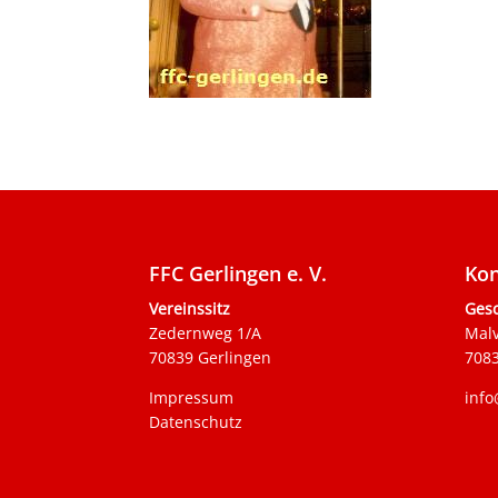
FFC Gerlingen e. V.
Kon
Vereinssitz
Gesc
Zedernweg 1/A
Mal
70839 Gerlingen
7083
Impressum
info
Datenschutz