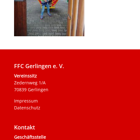
FFC Gerlingen e. V.
Vereinssitz
Zedernweg 1/A
70839 Gerlingen
Impressum
Datenschutz
Kontakt
Geschäftsstelle