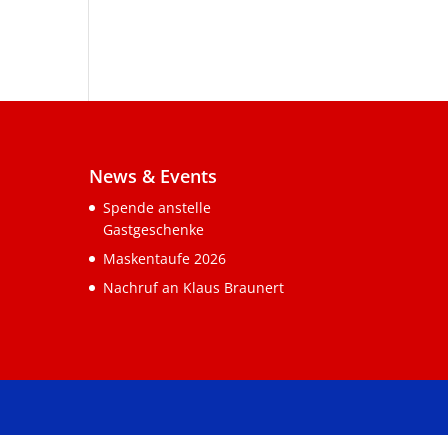
News & Events
Spende anstelle
Gastgeschenke
Maskentaufe 2026
Nachruf an Klaus Braunert