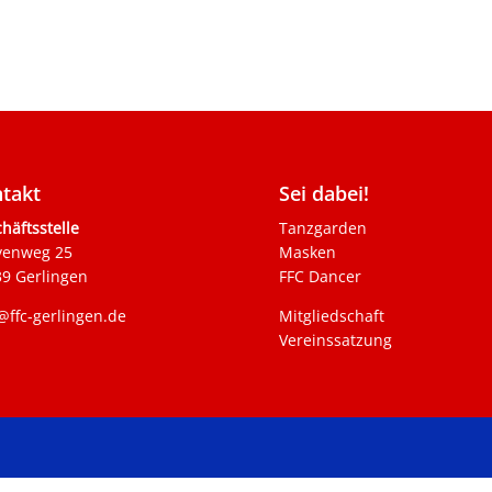
takt
Sei dabei!
häftsstelle
Tanzgarden
venweg 25
Masken
9 Gerlingen
FFC Dancer
@ffc-gerlingen.de
Mitgliedschaft
Vereinssatzung