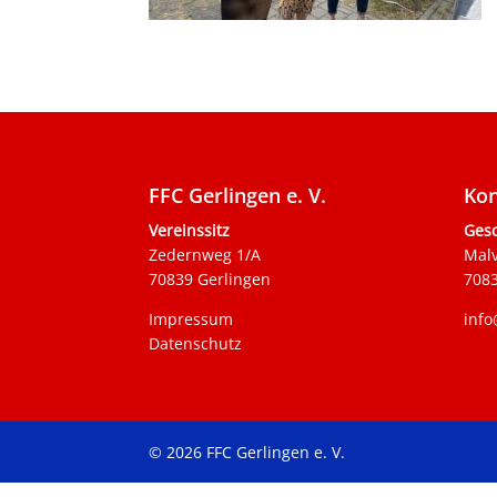
FFC Gerlingen e. V.
Kon
Vereinssitz
Gesc
Zedernweg 1/A
Mal
70839 Gerlingen
7083
Impressum
info
Datenschutz
© 2026 FFC Gerlingen e. V.