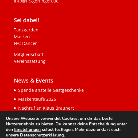
info@ffc-gerlingen.de
Sei dabei!
Tanzgarden
Masken
FFC Dancer
Mitgliedschaft
Vereinssatzung
News & Events
Spende anstelle Gastgeschenke
Maskentaufe 2026
Nachruf an Klaus Braunert
Unsere Webseite verwendet Cookies, um dir das beste
Nutzererlebnis zu bieten. Du kannst deine Entscheidung unter
den
Einstellungen
selbst festlegen. Mehr dazu erklärt euch
unsere
Datenschutzerklärung
.