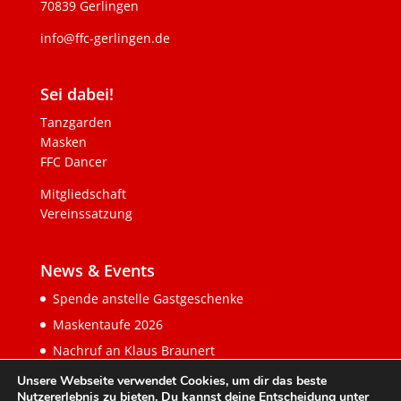
70839 Gerlingen
info@ffc-gerlingen.de
Sei dabei!
Tanzgarden
Masken
FFC Dancer
Mitgliedschaft
Vereinssatzung
News & Events
Spende anstelle Gastgeschenke
Maskentaufe 2026
Nachruf an Klaus Braunert
Unsere Webseite verwendet Cookies, um dir das beste
Nutzererlebnis zu bieten. Du kannst deine Entscheidung unter