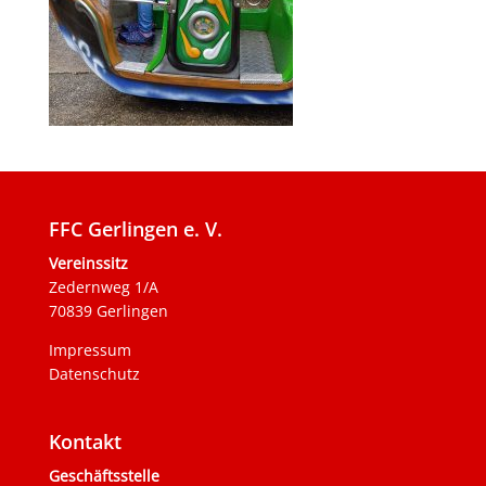
FFC Gerlingen e. V.
Vereinssitz
Zedernweg 1/A
70839 Gerlingen
Impressum
Datenschutz
Kontakt
Geschäftsstelle