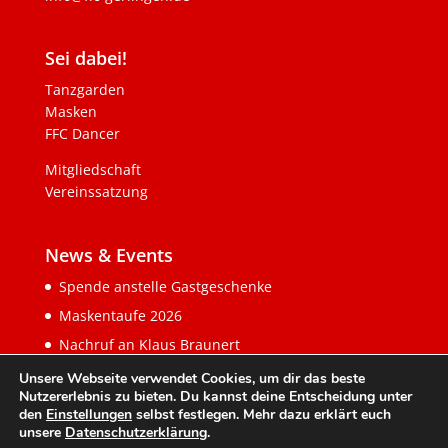
Sei dabei!
Tanzgarden
Masken
FFC Dancer
Mitgliedschaft
Vereinssatzung
News & Events
Spende anstelle Gastgeschenke
Maskentaufe 2026
Nachruf an Klaus Braunert
Unsere Webseite verwendet Cookies, um dir das beste
Nutzererlebnis zu bieten. Du kannst deine Entscheidung unter
den
Einstellungen
selbst festlegen. Mehr dazu erklärt euch
unsere
Datenschutzerklärung
.