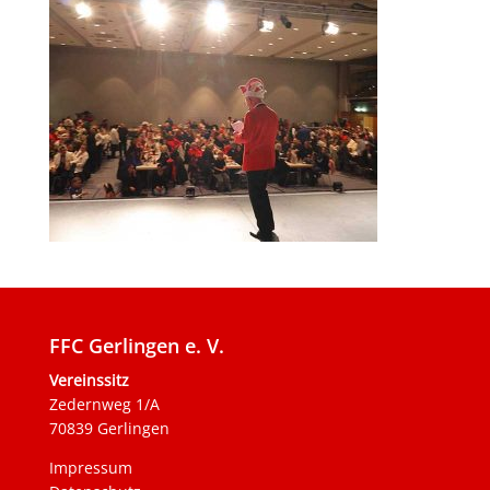
FFC Gerlingen e. V.
Vereinssitz
Zedernweg 1/A
70839 Gerlingen
Impressum