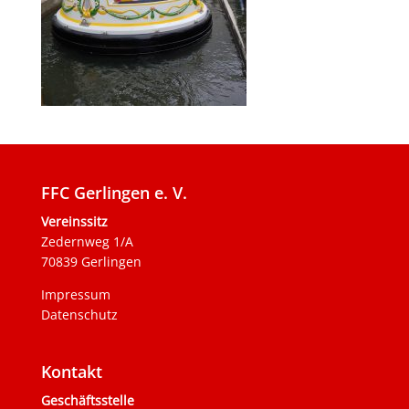
FFC Gerlingen e. V.
Vereinssitz
Zedernweg 1/A
70839 Gerlingen
Impressum
Datenschutz
Kontakt
Geschäftsstelle