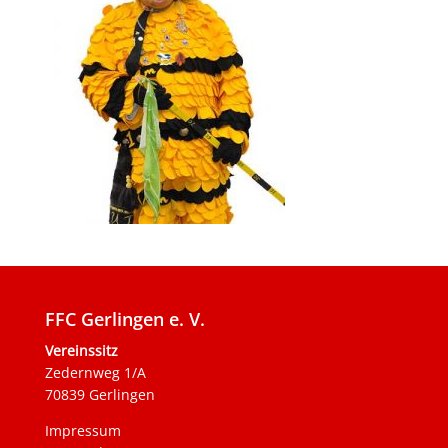
FFC Gerlingen e. V.
Vereinssitz
Zedernweg 1/A
70839 Gerlingen
Impressum