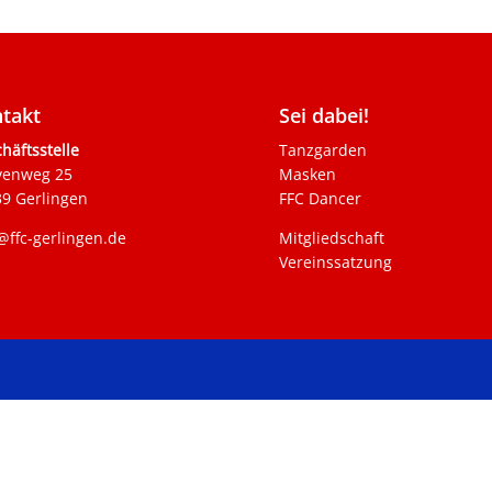
takt
Sei dabei!
häftsstelle
Tanzgarden
venweg 25
Masken
9 Gerlingen
FFC Dancer
@ffc-gerlingen.de
Mitgliedschaft
Vereinssatzung