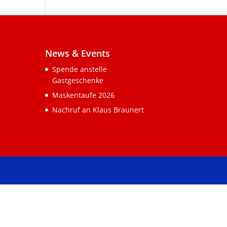
News & Events
Spende anstelle
Gastgeschenke
Maskentaufe 2026
Nachruf an Klaus Braunert