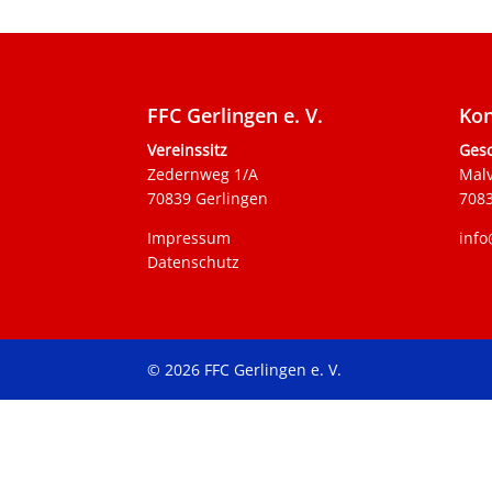
FFC Gerlingen e. V.
Kon
Vereinssitz
Gesc
Zedernweg 1/A
Mal
70839 Gerlingen
7083
Impressum
info
Datenschutz
© 2026 FFC Gerlingen e. V.