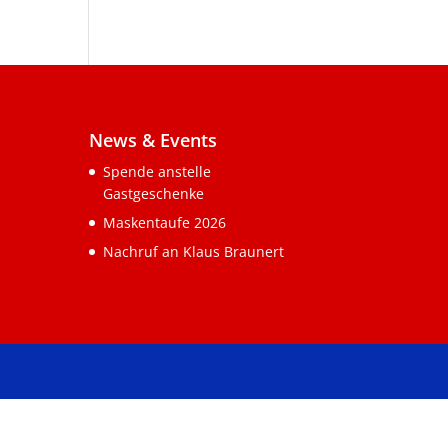
News & Events
Spende anstelle
Gastgeschenke
Maskentaufe 2026
Nachruf an Klaus Braunert