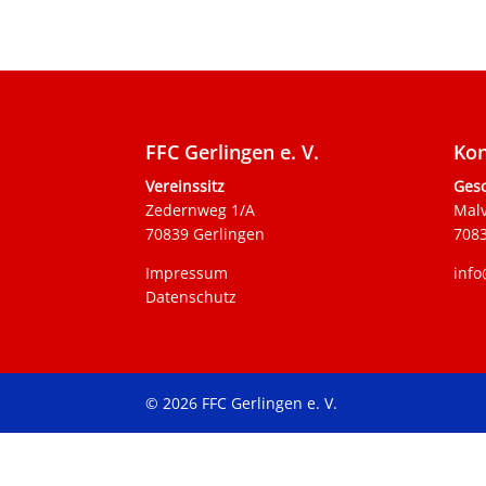
FFC Gerlingen e. V.
Kon
Vereinssitz
Gesc
Zedernweg 1/A
Mal
70839 Gerlingen
7083
Impressum
info
Datenschutz
© 2026 FFC Gerlingen e. V.