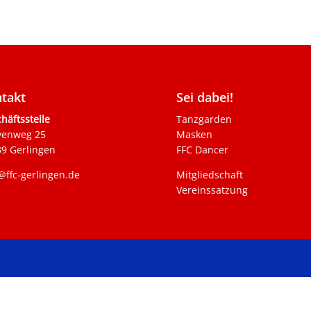
takt
Sei dabei!
häftsstelle
Tanzgarden
venweg 25
Masken
9 Gerlingen
FFC Dancer
@ffc-gerlingen.de
Mitgliedschaft
Vereinssatzung