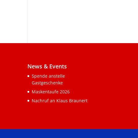
News & Events
Spende anstelle
Gastgeschenke
Maskentaufe 2026
Nachruf an Klaus Braunert