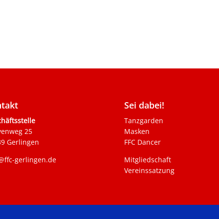
takt
Sei dabei!
häftsstelle
Tanzgarden
venweg 25
Masken
9 Gerlingen
FFC Dancer
@ffc-gerlingen.de
Mitgliedschaft
Vereinssatzung