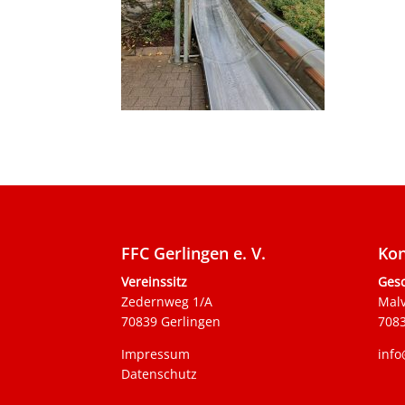
FFC Gerlingen e. V.
Kon
Vereinssitz
Gesc
Zedernweg 1/A
Mal
70839 Gerlingen
7083
Impressum
info
Datenschutz