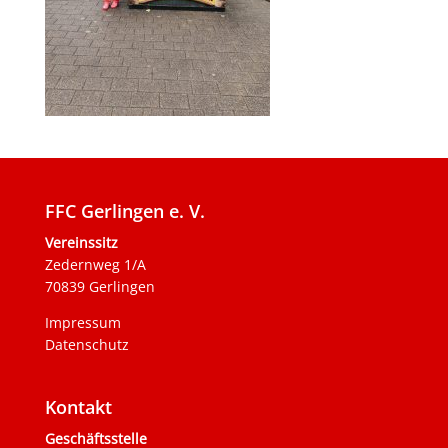
FFC Gerlingen e. V.
Vereinssitz
Zedernweg 1/A
70839 Gerlingen
Impressum
Datenschutz
Kontakt
Geschäftsstelle