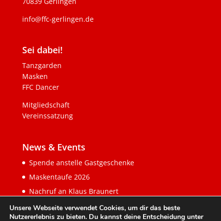
70839 Gerlingen
info@ffc-gerlingen.de
Sei dabei!
Tanzgarden
Masken
FFC Dancer
Mitgliedschaft
Vereinssatzung
News & Events
Spende anstelle Gastgeschenke
Maskentaufe 2026
Nachruf an Klaus Braunert
Unsere Webseite verwendet Cookies, um dir das beste
Nutzererlebnis zu bieten. Du kannst deine Entscheidung unter