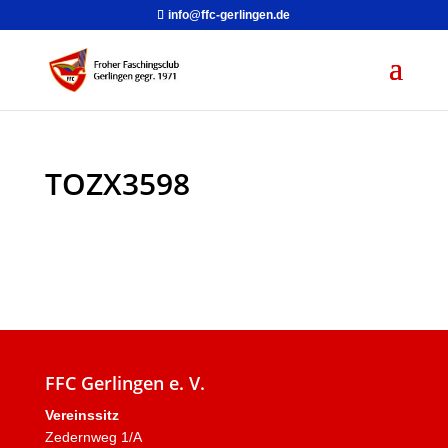
info@ffc-gerlingen.de
TOZX3598
FFC Gerlingen e. V.
Vereinssitz
Zedernweg 1/A