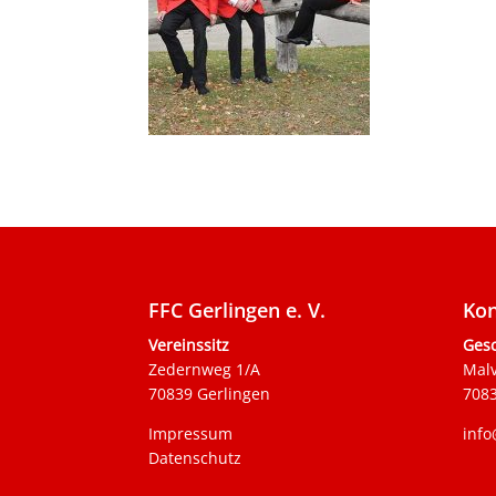
FFC Gerlingen e. V.
Kon
Vereinssitz
Gesc
Zedernweg 1/A
Mal
70839 Gerlingen
7083
Impressum
info
Datenschutz