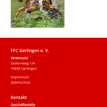
FFC Gerlingen e. V.
Vereinssitz
Zedernweg 1/A
70839 Gerlingen
Impressum
Datenschutz
Kontakt
Geschäftsstelle