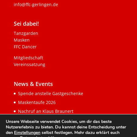
info@ffc-gerlingen.de
Sei dabei!
Tanzgarden
Masken
FFC Dancer
Mitgliedschaft
Vereinssatzung
News & Events
Spende anstelle Gastgeschenke
Maskentaufe 2026
Nachruf an Klaus Braunert
Unsere Webseite verwendet Cookies, um dir das beste
Nutzererlebnis zu bieten. Du kannst deine Entscheidung unter
den
Einstellungen
selbst festlegen. Mehr dazu erklärt euch