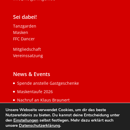
Sei dabei!
Tanzgarden
Masken
FFC Dancer
Mitgliedschaft
Vereinssatzung
News & Events
Spende anstelle Gastgeschenke
Maskentaufe 2026
Nachruf an Klaus Braunert
Unsere Webseite verwendet Cookies, um dir das beste
Nutzererlebnis zu bieten. Du kannst deine Entscheidung unter
den
Einstellungen
selbst festlegen. Mehr dazu erklärt euch
unsere
Datenschutzerklärung
.