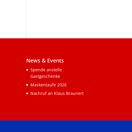
News & Events
Spende anstelle
Gastgeschenke
Maskentaufe 2026
Nachruf an Klaus Braunert