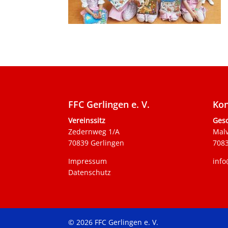
FFC Gerlingen e. V.
Kon
Vereinssitz
Gesc
Zedernweg 1/A
Mal
70839 Gerlingen
7083
Impressum
info
Datenschutz
© 2026 FFC Gerlingen e. V.