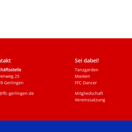
takt
Sei dabei!
häftsstelle
Tanzgarden
venweg 25
Masken
9 Gerlingen
FFC Dancer
@ffc-gerlingen.de
Mitgliedschaft
Vereinssatzung