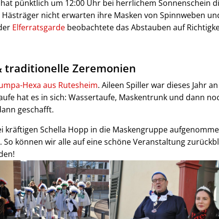
hat pünktlich um 12:00 Uhr bei herrlichem Sonnenschein d
 Hästräger nicht erwarten ihre Masken von Spinnweben und 
der
Elferratsgarde
beobachtete das Abstauben auf Richtigke
traditionelle Zeremonien
umpa-Hexa aus Rutesheim
. Aileen Spiller war dieses Jahr 
e Taufe hat es in sich: Wassertaufe, Maskentrunk und dann no
dann geschafft.
rei kräftigen Schella Hopp in die Maskengruppe aufgenomm
ß. So können wir alle auf eine schöne Veranstaltung zurückb
den!