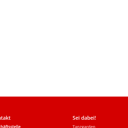
takt
Sei dabei!
häftsstelle
Tanzgarden