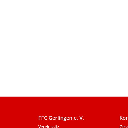
FFC Gerlingen e. V.
Kon
Vereinssitz
Gesc