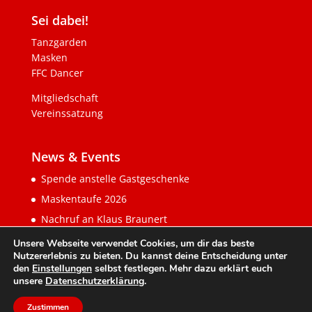
Sei dabei!
Tanzgarden
Masken
FFC Dancer
Mitgliedschaft
Vereinssatzung
News & Events
Spende anstelle Gastgeschenke
Maskentaufe 2026
Nachruf an Klaus Braunert
Unsere Webseite verwendet Cookies, um dir das beste
Nutzererlebnis zu bieten. Du kannst deine Entscheidung unter
den
Einstellungen
selbst festlegen. Mehr dazu erklärt euch
unsere
Datenschutzerklärung
.
Zustimmen
© 2026 FFC Gerlingen e. V.